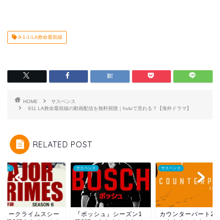
9-1-1:LA救命最前線
HOME
サスペンス
911 LA救命最前線の動画配信を無料視聴｜huluで見れる？【海外ドラマ】
RELATED POST
ペンス
サスペンス
サスペンス
ジャークライムスシー
『ボッシュ』シーズン1
カウンターパート2第