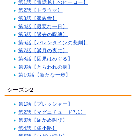
第1話【電話越しのヒーロー】
第2話【トラウマ】
第3話【家族愛】
第4話【最悪な一日】
第5話【過去の呪縛】
第6話【バレンタインの悲劇】
第7話【満月の夜に】
第8話【因果はめぐる】
第9話【とらわれの身】
第10話【新たな一歩】
シーズン2
第1話【プレッシャー】
第2話【マグニチュード7.1】
第3話【届かぬ叫び】
第4話【袋小路】