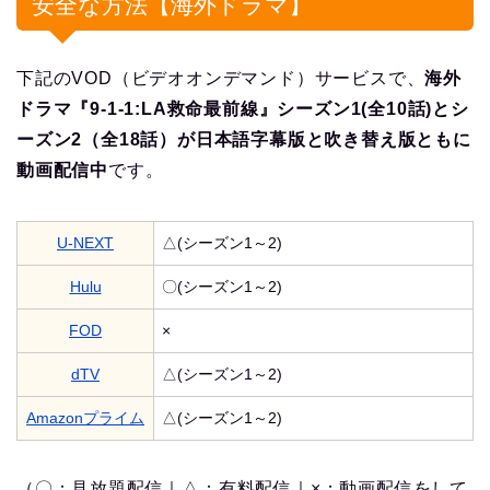
安全な方法【海外ドラマ】
下記のVOD（ビデオオンデマンド）サービスで、
海外
ドラマ『9-1-1:LA救命最前線』シーズン1(全10話)とシ
ーズン2（全18話）が日本語字幕版と吹き替え版ともに
動画配信中
です。
U-NEXT
△(シーズン1～2)
Hulu
〇(シーズン1～2)
FOD
×
dTV
△(シーズン1～2)
Amazonプライム
△(シーズン1～2)
（〇：見放題配信｜△：有料配信｜×：動画配信をして