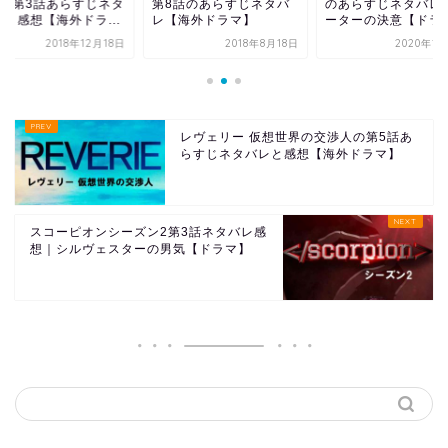
ン6第3話あらすじネタ
第8話のあらすじネタバ
のあらすじネタバレ
レと感想【海外ドラ...
レ【海外ドラマ】
ーターの決意【ドラマ.
2018年12月18日
2018年8月18日
2020年1
レヴェリー 仮想世界の交渉人の第5話あ
らすじネタバレと感想【海外ドラマ】
スコーピオンシーズン2第3話ネタバレ感
想｜シルヴェスターの男気【ドラマ】