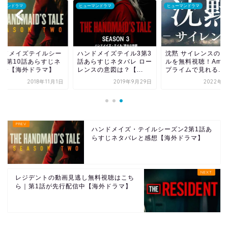
ーマンドラマ
ヒューマンドラマ
ヒューマンドラマ
ンドメイズテイルシー
ハンドメイズテイル3第3
沈黙 サイレンスの動
ン2第10話あらすじネ
話あらすじネタバレ ロー
ルを無料視聴！Amaz
バレ【海外ドラマ】
レンスの意図は？【...
プライムで見れる...
2018年11月1日
2019年9月29日
2022年5
ハンドメイズ・テイルシーズン2第1話あ
らすじネタバレと感想【海外ドラマ】
レジデントの動画見逃し無料視聴はこち
ら｜第1話が先行配信中【海外ドラマ】