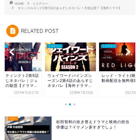
HOME
ミステリー
キャッスルロック2第7話のあらすじネタバレ！天使は誰？【海外ドラマ】
RELATED POST
テリー
ミステリー
ミステリー
ンスティンクト2第9話
ウェイワードパインズシ
レッド・ライト(映画
らすじネタバレ｜ジュ
ーズン2第4話のあらすじ
動画配信を無料視聴
アンの疑惑【ドラマ...
ネタバレ【海外ドラマ...
2019年10月27日
2018年7月20日
2022年6
杉田智和の吹き替えドラマと映画の担当
俳優は？イケメン多すぎでしょ！