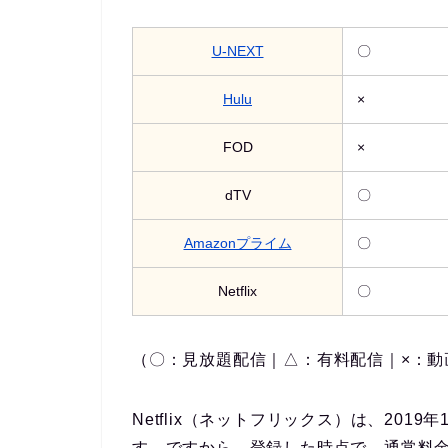
U-NEXT
〇
Hulu
×
FOD
×
dTV
〇
Amazonプライム
〇
Netflix
〇
（〇：見放題配信｜△：有料配信｜×：動
Netflix（ネットフリックス）は、201
す。ですから、登録した時点で、通常料