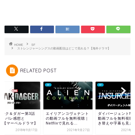
HOME
SF
ストレンジャーシングスの動画配信はどこで見れる？【海外ドラマ】
RELATED POST
SF
SF
ローク＆ダガー第3話
エイリアンコヴェナント
ダイバージェントNE
ネタバレ感想と
の動画フルを無料視聴｜
動画フルを無料視聴
GM【マーベルドラマ】
Netflixで見れる...
き替えや字幕も見える.
2018年9月17日
2021年9月27日
2021年9