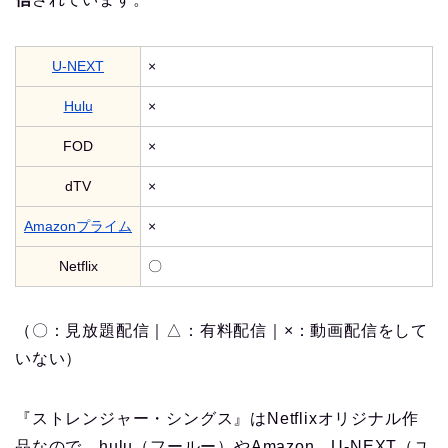
U-NEXT
×
Hulu
×
FOD
×
dTV
×
Amazonプライム
×
Netflix
〇
（〇：見放題配信｜△：有料配信｜×：動画配信をして
いない）
『ストレンジャー・シングス』はNetflixオリジナル作
品なので、hulu（フールー）やAmazon、U-NEXT（ユ