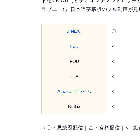
下記のVOD（ビデオオンデマンド）サー
ラブユー♪』日本語字幕版のフル動画が見
U-NEXT
〇
Hulu
×
FOD
×
dTV
×
Amazonプライム
×
Netflix
×
（〇：見放題配信｜△：有料配信｜×：動