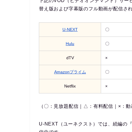
下記のVOD（ビデオオンデマンド）サー
替え版および字幕版のフル動画が配信
さ
U-NEXT
〇
Hulu
〇
dTV
×
Amazonプライム
〇
Netflix
×
（〇：見放題配信｜△：有料配信｜×：動
U-NEXT（ユーネクスト）では、続編