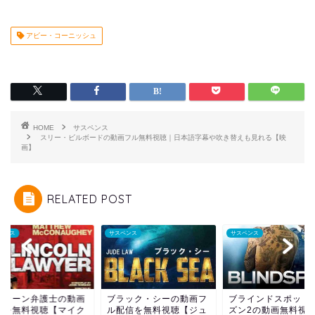
アビー・コーニッシュ
HOME
サスペンス
スリー・ビルボードの動画フル無料視聴｜日本語字幕や吹き替えも見れる【映
画】
RELATED POST
ペンス
サスペンス
サスペンス
ンカーン弁護士の動画
ブラック・シーの動画フ
ブラインドスポット
ルを無料視聴【マイク
ル配信を無料視聴【ジュ
ズン2の動画無料視