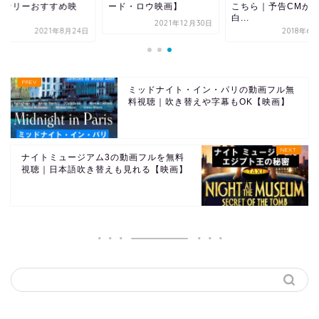
コナリーおすすめ映
ード・ロウ映画】
こちら｜予告CMが
.
白...
2021年12月30日
2021年8月24日
2018年6
ミッドナイト・イン・パリの動画フル無
料視聴｜吹き替えや字幕もOK【映画】
ナイトミュージアム3の動画フルを無料
視聴｜日本語吹き替えも見れる【映画】