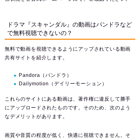
ドラマ『スキャンダル』の動画はパンドラなど
で無料視聴できないの？
無料で動画を視聴できるようにアップされている動画
共有サイトを紹介します。
Pandora（パンドラ）
Dailymotion（デイリーモーション）
これらのサイトにある動画は、著作権に違反して勝手
にアップロードされたものです。そのため、次のよう
なデメリットがあります。
画質や音質の程度が低く、快適に視聴できません。そ