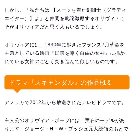
しかし、「私たちは 【スーツを着た剣闘士（グラディ
エイター）】よ」と仲間を叱咤激励するオリヴィアこ
そがオリヴィアだと思う人もいるでしょう。
オリヴィアには、1830年に起きたフランス7月革命を
主題としている絵画『民衆を導く自由の女神』に描か
れている女神のごとく突き進んで欲しいものです。
ドラマ『スキャンダル』の作品概要
アメリカで2012年から放送されたテレビドラマです。
主人公のオリヴィア・ポープには、実在のモデルがあ
ります。ジョージ・H・W・ブッシュ元大統領のもとで