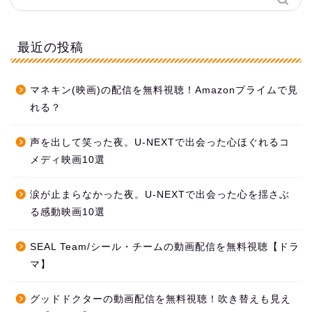
最近の投稿
マネキン(映画)の配信を無料視聴！Amazonプライムで見
れる？
声を出して笑った夜。U-NEXTで出会った心ほぐれるコ
メディ映画10選
涙が止まらなかった夜。U-NEXTで出会った心を揺さぶ
る感動映画10選
SEAL Team/シール・チームの動画配信を無料視聴【ドラ
マ】
グッドドクターの動画配信を無料視聴！吹き替えも見え