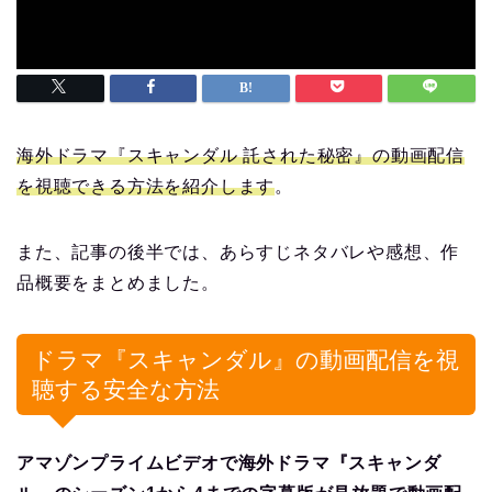
海外ドラマ『スキャンダル 託された秘密』の動画配信
を視聴できる方法を紹介します
。
また、記事の後半では、あらすじネタバレや感想、作
品概要をまとめました。
ドラマ『スキャンダル』の動画配信を視
聴する安全な方法
アマゾンプライムビデオで海外ドラマ『スキャンダ