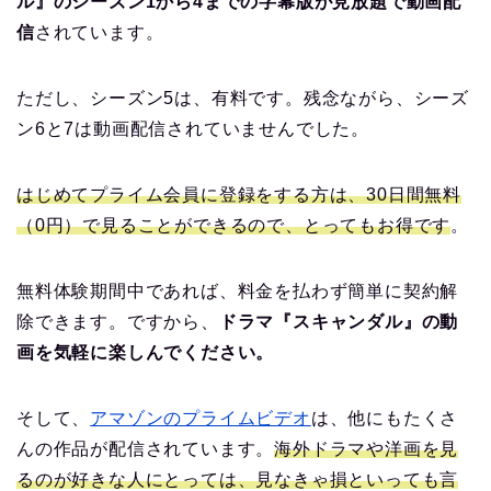
ル』のシーズン1から4までの字幕版が見放題で動画配
信
されています。
ただし、シーズン5は、有料です。残念ながら、シーズ
ン6と7は動画配信されていませんでした。
はじめてプライム会員に登録をする方は、30日間無料
（0円）で見ることができるので、とってもお得です
。
無料体験期間中であれば、料金を払わず簡単に契約解
除できます。ですから、
ドラマ『スキャンダル』の動
画を気軽に楽しんでください。
そして、
アマゾンのプライムビデオ
は、他にもたくさ
んの作品が配信されています。
海外ドラマや洋画を見
るのが好きな人にとっては、見なきゃ損といっても言