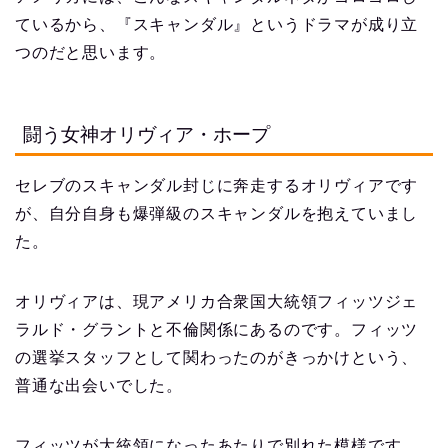
ているから、『スキャンダル』というドラマが成り立
つのだと思います。
闘う女神オリヴィア・ホープ
セレブのスキャンダル封じに奔走するオリヴィアです
が、自分自身も爆弾級のスキャンダルを抱えていまし
た。
オリヴィアは、現アメリカ合衆国大統領フィッツジェ
ラルド・グラントと不倫関係にあるのです。フィッツ
の選挙スタッフとして関わったのがきっかけという、
普通な出会いでした。
フィッツが大統領になったあたりで別れた模様です。