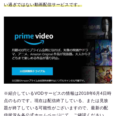
い過ぎではない動画配信サービスです。
※紹介しているVODサービスの情報は2018年6月4日時
点のものです。現在は配信終了している、または見放
題が終了している可能性がございますので、最新の配
信状況を各公式ホームページにて、ご確認ください。