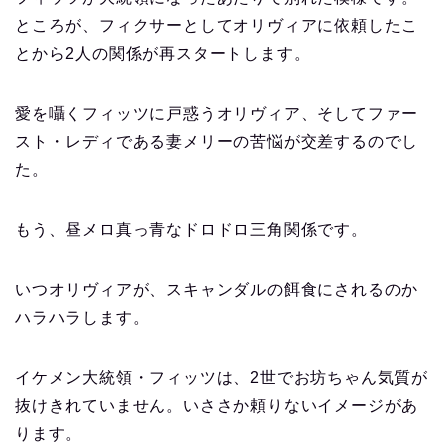
ところが、フィクサーとしてオリヴィアに依頼したこ
とから2人の関係が再スタートします。
愛を囁くフィッツに戸惑うオリヴィア、そしてファー
スト・レディである妻メリーの苦悩が交差するのでし
た。
もう、昼メロ真っ青なドロドロ三角関係です。
いつオリヴィアが、スキャンダルの餌食にされるのか
ハラハラします。
イケメン大統領・フィッツは、2世でお坊ちゃん気質が
抜けきれていません。いささか頼りないイメージがあ
ります。