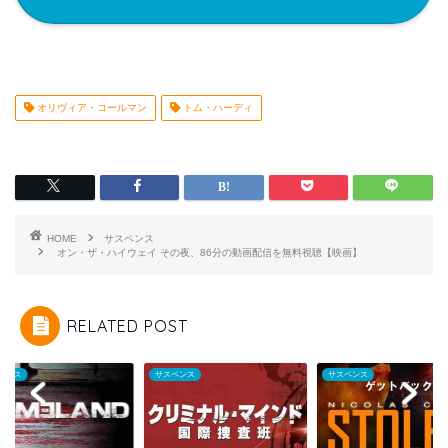
オリヴィア・コールマン
トム・ハーディ
HOME
サスペンス
オン・ザ・ハイウェイ その夜、86分の動画配信を無料視聴【映画】
RELATED POST
ペンス
サスペンス
サスペンス