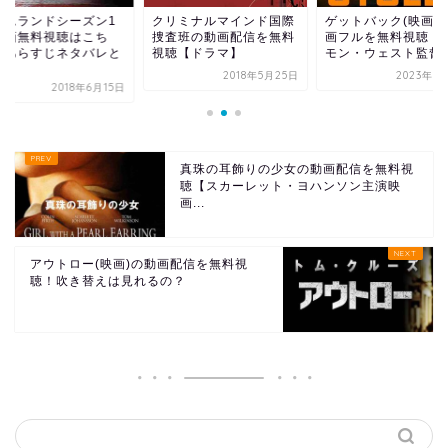
ームランドシーズン1
クリミナルマインド国際
ゲットバック(映画)
動画無料視聴はこち
捜査班の動画配信を無料
画フルを無料視聴 【
！あらすじネタバレと
視聴【ドラマ】
モン・ウェスト監督..
.
2018年5月25日
2023年6
2018年6月15日
真珠の耳飾りの少女の動画配信を無料視
聴【スカーレット・ヨハンソン主演映
画...
アウトロー(映画)の動画配信を無料視
聴！吹き替えは見れるの？