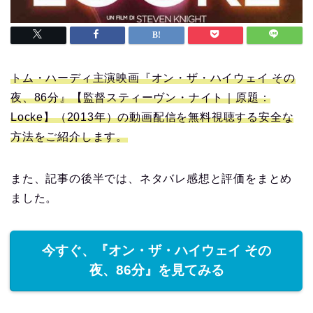
トム・ハーディ主演映画『オン・ザ・ハイウェイ その
夜、86分』【監督スティーヴン・ナイト｜原題：
Locke】（2013年）の動画配信を無料視聴する安全な
方法をご紹介します。
また、記事の後半では、ネタバレ感想と評価をまとめ
ました。
今すぐ、『オン・ザ・ハイウェイ その
夜、86分』を見てみる