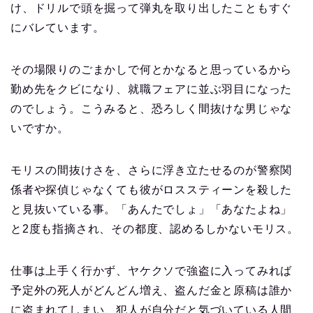
け、ドリルで頭を掘って弾丸を取り出したこともすぐ
にバレています。
その場限りのごまかしで何とかなると思っているから
勤め先をクビになり、就職フェアに並ぶ羽目になった
のでしょう。こうみると、恐ろしく間抜けな男じゃな
いですか。
モリスの間抜けさを、さらに浮き立たせるのが警察関
係者や探偵じゃなくても彼がロススティーンを殺した
と見抜いている事。「あんたでしょ」「あなたよね」
と2度も指摘され、その都度、認めるしかないモリス。
仕事は上手く行かず、ヤケクソで強盗に入ってみれば
予定外の死人がどんどん増え、盗んだ金と原稿は誰か
に盗まれてしまい、犯人が自分だと気づいている人間