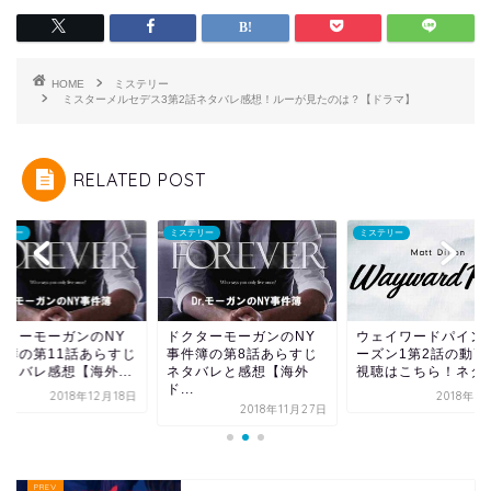
HOME
ミステリー
ミスターメルセデス3第2話ネタバレ感想！ルーが見たのは？【ドラマ】
RELATED POST
テリー
ミステリー
ミステリー
クターモーガンのNY
ドクターモーガンのNY
ウェイワードパイン
件簿の第11話あらすじ
事件簿の第8話あらすじ
ーズン1第2話の動画
ネタバレ感想【海外...
ネタバレと感想【海外
視聴はこちら！ネタバ.
ド...
2018年12月18日
2018年5
2018年11月27日