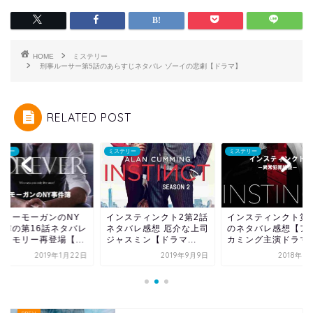
HOME
ミステリー
刑事ルーサー第5話のあらすじネタバレ ゾーイの悲劇【ドラマ】
RELATED POST
テリー
ミステリー
ミステリー
クターモーガンのNY
インスティンクト2第2話
インスティンクト第
件簿の第16話ネタバレ
ネタバレ感想 厄介な上司
のネタバレ感想【ア
想｜モリー再登場【...
ジャスミン【ドラマ...
カミング主演ドラマ
2019年1月22日
2019年9月9日
2018年8