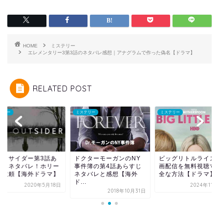
HOME
ミステリー
エレメンタリー3第3話のネタバレ感想｜アナグラムで作った偽名【ドラマ】
RELATED POST
テリー
ミステリー
ミステリー
ウトサイダー第3話あ
ドクターモーガンのNY
ビッグリトルライズ
すじネタバレ！ホリー
事件簿の第4話あらすじ
画配信を無料視聴す
の依頼【海外ドラマ】
ネタバレと感想【海外
全な方法【ドラマ】
ド...
2020年5月18日
2024年11
2018年10月31日