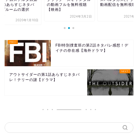
3話のあらすじネタバ
の動画フルを無料視聴
動画配信を無料視聴
！ブルームの選択
【映画】
...
2024年3月2日
2021年9
2020年1月10日
FBI特別捜査班の第2話ネタバレ感想！デ
イナの存在感【海外ドラマ】
アウトサイダーの第1話あらすじネタバ
レ！テリーの謎【ドラマ】