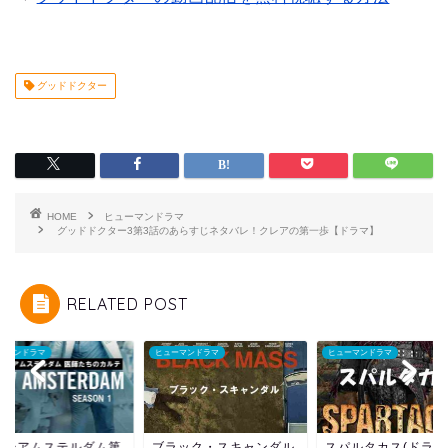
グッドドクター
HOME
ヒューマンドラマ
グッドドクター3第3話のあらすじネタバレ！クレアの第一歩【ドラマ】
RELATED POST
ーマンドラマ
ヒューマンドラマ
ヒューマンドラマ
ューアムステルダム第
ブラック・スキャンダル
スパルタカス(ドラマ