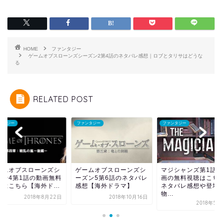
HOME
ファンタジー
ゲームオブスローンズシーズン2第4話のネタバレ感想｜ロブとタリサはどうな
る
RELATED POST
ンタジー
ファンタジー
ファンタジー
ームオブスローンズシ
ゲームオブスローンズシ
マジシャンズ第1話
ズン4第1話の動画無料
ーズン5第6話のネタバレ
画の無料視聴はこち
聴はこちら【海外ド...
感想【海外ドラマ】
ネタバレ感想や登場
物...
2018年8月22日
2018年10月16日
2018年5