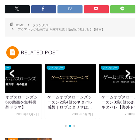
HOME
ファンタジー
アクアマンの動画フルを無料視聴！Netflixで見れる？【映画】
RELATED POST
ンタジー
ファンタジー
ファンタジー
ームオブスローンズシ
ゲームオブスローンズシ
ゲームオブスローン
ズン6の動画を無料視
ーズン2第4話のネタバレ
ーズン3第8話のあら
【海外ドラマ】
感想｜ロブとタリサは...
ネタバレ【海外ドラマ.
2018年11月2日
2018年6月9日
2018年8