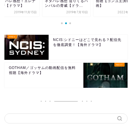
ネタバレ感想！エレナ
ネタバレ感想 迫りくるハ
視聴【コンユ主演韓
油断【ドラマ】
ンバルの脅威【ドラ...
画】
2019年11月13日
2019年7月10日
2022年2
NCIS:シドニーはどこで見れる？配信先
を徹底調査！【海外ドラマ】
GOTHAM／ゴッサムの動画配信を無料
視聴【海外ドラマ】