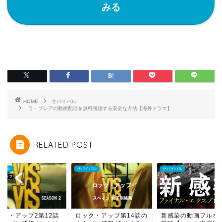
みる
HOME
サバイバル
ラ・ブレアの動画配信を無料視聴する安全な方法【海外ドラマ】
RELATED POST
イバル
サバイバル
サバイバル
ック・アップ2第12話
ロック・アップ第14話の
新感染の動画フルを