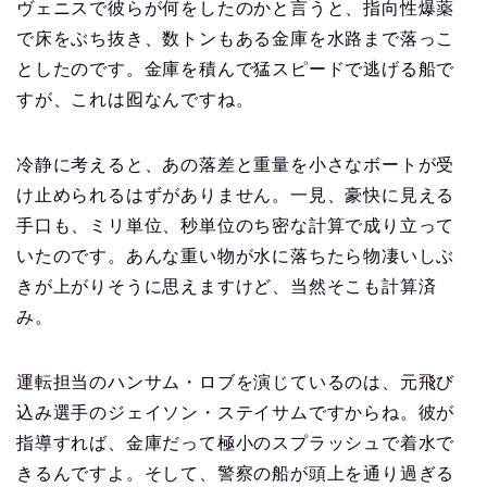
ヴェニスで彼らが何をしたのかと言うと、指向性爆薬
で床をぶち抜き、数トンもある金庫を水路まで落っこ
としたのです。金庫を積んで猛スピードで逃げる船で
すが、これは囮なんですね。
冷静に考えると、あの落差と重量を小さなボートが受
け止められるはずがありません。一見、豪快に見える
手口も、ミリ単位、秒単位のち密な計算で成り立って
いたのです。あんな重い物が水に落ちたら物凄いしぶ
きが上がりそうに思えますけど、当然そこも計算済
み。
運転担当のハンサム・ロブを演じているのは、元飛び
込み選手のジェイソン・ステイサムですからね。彼が
指導すれば、金庫だって極小のスプラッシュで着水で
きるんですよ。そして、警察の船が頭上を通り過ぎる