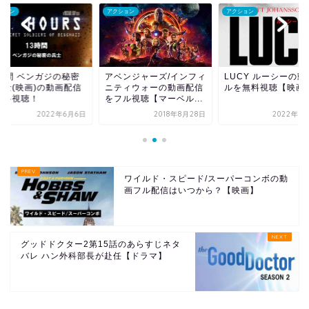
ション
アクション
アクション
3時間 ベンガジの秘密
アベンジャーズ/インフィ
LUCY ルーシーの動
兵士(映画)の動画配信
ニティウォーの動画配信
ルを無料視聴【映画
無料視聴！
をフル視聴【マーベル...
2022年6月6日
2018年8月28日
2022年5
ワイルド・スピード/スーパーコンボの動
画フル配信はいつから？【映画】
グッドドクター2第15話のあらすじネタ
バレ ハン外科部長が赴任【ドラマ】