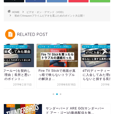
HOME
ビデオ・オン・デマンド（VOD）
初めてAmazonプライムビデオを選ぶためのポイント大公開！
RELATED POST
オ・オン・デマンド（VOD）
ビデオ・オン・デマンド（VOD）
ビデオ・オン・デマンド（VOD
lu(フールー)を契約し
Fire TV Stickで画面が真
dTV(ディーティービ
みた理由｜長所と悪い
っ暗で映らないトラブル
に入会してみた理由
ろのポイント...
の解決ま...
らないと損する長所..
2019年2月11日
2018年8月18日
2019年2
サンダーバード ARE GO(サンダーバー
ド アー・ゴー)の動画配信を無...