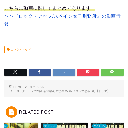
こちらに動画に関してまとめてあります。
＞＞『ロック・アップ/スペイン女子刑務所』の動画情
報
ロック・アップ
HOME
サバイバル
ロック・アップ2第15話のあらすじネタバレ！スレマ恐るべし【ドラマ】
RELATED POST
イバル
サバイバル
サバイバル