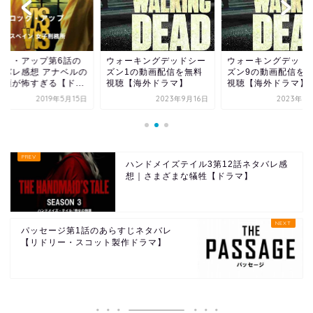
ック・アップ第6話の
ウォーキングデッドシー
ウォーキングデッド
タバレ感想 アナベルの
ズン1の動画配信を無料
ズン9の動画配信を
の顔が怖すぎる【ド...
視聴【海外ドラマ】
視聴【海外ドラマ】
2019年5月15日
2023年9月16日
2023年9
ハンドメイズテイル3第12話ネタバレ感
想｜さまざまな犠牲【ドラマ】
パッセージ第1話のあらすじネタバレ
【リドリー・スコット製作ドラマ】